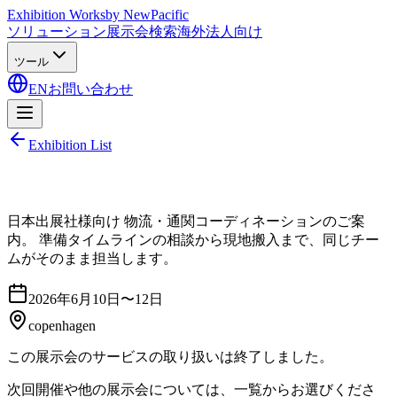
Exhibition Works
by NewPacific
ソリューション
展示会検索
海外法人向け
ツール
EN
お問い合わせ
Exhibition List
日本出展社様向け 物流・通関コーディネーションのご案
内。 準備タイムラインの相談から現地搬入まで、同じチー
ムがそのまま担当します。
2026年6月10日〜12日
copenhagen
この展示会のサービスの取り扱いは終了しました。
次回開催や他の展示会については、一覧からお選びくださ