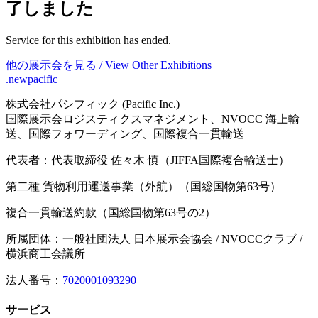
了しました
Service for this exhibition has ended.
他の展示会を見る / View Other Exhibitions
.newpacific
株式会社パシフィック (Pacific Inc.)
国際展示会ロジスティクスマネジメント、NVOCC 海上輸
送、国際フォワーディング、国際複合一貫輸送
代表者：代表取締役 佐々木 慎（JIFFA国際複合輸送士）
第二種 貨物利用運送事業（外航）（国総国物第63号）
複合一貫輸送約款（国総国物第63号の2）
所属団体：一般社団法人 日本展示会協会 / NVOCCクラブ /
横浜商工会議所
法人番号：
7020001093290
サービス