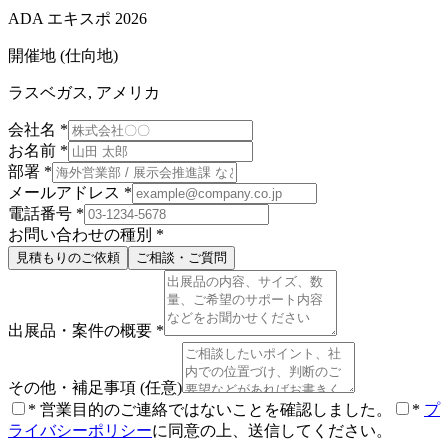
ADA エキスポ 2026
開催地 (仕向地)
ラスベガス, アメリカ
会社名
*
お名前
*
部署
*
メールアドレス
*
電話番号
*
お問い合わせの種別
*
見積もりのご依頼
ご相談・ご質問
出展品・案件の概要
*
その他・補足事項
(任意)
*
営業目的のご連絡ではないことを確認しました。
*
プ
ライバシーポリシー
に同意の上、送信してください。