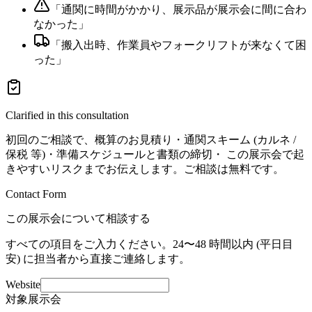
「
通関に時間がかかり、展示品が展示会に間に合わ
なかった
」
「
搬入出時、作業員やフォークリフトが来なくて困
った
」
Clarified in this consultation
初回のご相談で、概算のお見積り・通関スキーム (カルネ /
保税 等)・準備スケジュールと書類の締切・ この展示会で起
きやすいリスクまでお伝えします。ご相談は無料です。
Contact Form
この展示会について相談する
すべての項目をご入力ください。24〜48 時間以内 (平日目
安) に担当者から直接ご連絡します。
Website
対象展示会