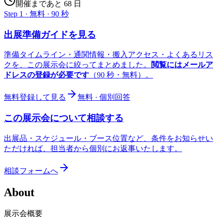
開催まであと 68 日
Step 1 · 無料 · 90 秒
出展準備ガイドを見る
準備タイムライン・通関情報・搬入アクセス・よくあるリス
クを、この展示会に絞ってまとめました。
閲覧にはメールア
ドレスの登録が必要です
（90 秒・無料）。
無料登録して見る
無料 · 個別回答
この展示会について相談する
出展品・スケジュール・ブース位置など、条件をお知らせい
ただければ、担当者から個別にお返事いたします。
相談フォームへ
About
展示会概要