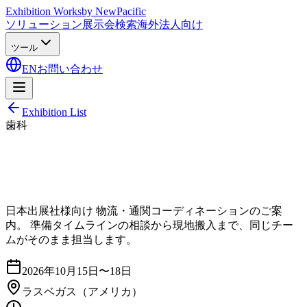
Exhibition Works
by NewPacific
ソリューション
展示会検索
海外法人向け
ツール
EN
お問い合わせ
Exhibition List
歯科
日本出展社様向け 物流・通関コーディネーションのご案
内。 準備タイムラインの相談から現地搬入まで、同じチー
ムがそのまま担当します。
2026年10月15日〜18日
ラスベガス
（アメリカ）