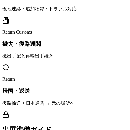
現地連絡・追加物資・トラブル対応
Return Customs
撤去・復路通関
搬出手配と再輸出手続き
Return
帰国・返送
復路輸送 + 日本通関 → 元の場所へ
出展準備ガイド