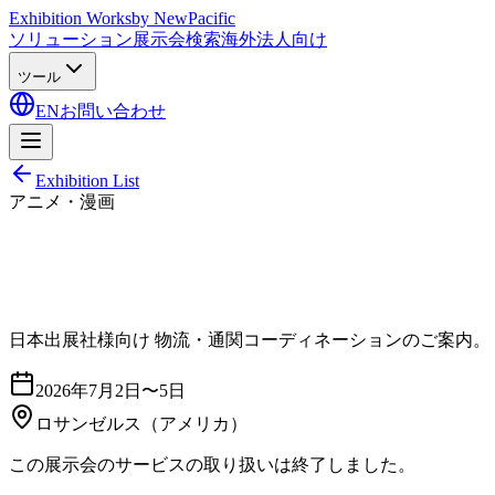
Exhibition Works
by NewPacific
ソリューション
展示会検索
海外法人向け
ツール
EN
お問い合わせ
Exhibition List
アニメ・漫画
日本出展社様向け 物流・通関コーディネーションのご案内。
2026年7月2日〜5日
ロサンゼルス
（アメリカ）
この展示会のサービスの取り扱いは終了しました。