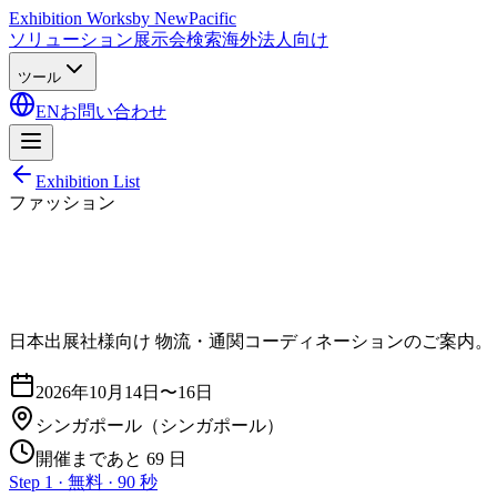
Exhibition Works
by NewPacific
ソリューション
展示会検索
海外法人向け
ツール
EN
お問い合わせ
Exhibition List
ファッション
日本出展社様向け 物流・通関コーディネーションのご案内。
2026年10月14日〜16日
シンガポール
（シンガポール）
開催まであと 69 日
Step 1 · 無料 · 90 秒