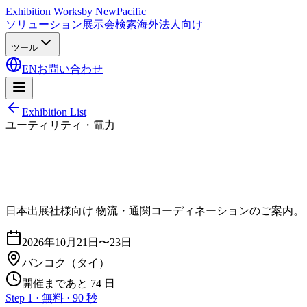
Exhibition Works
by NewPacific
ソリューション
展示会検索
海外法人向け
ツール
EN
お問い合わせ
Exhibition List
ユーティリティ・電力
日本出展社様向け 物流・通関コーディネーションのご案内。
2026年10月21日〜23日
バンコク
（タイ）
開催まであと 74 日
Step 1 · 無料 · 90 秒