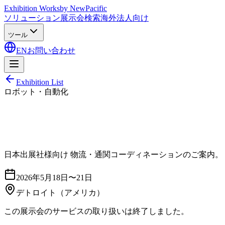
Exhibition Works
by NewPacific
ソリューション
展示会検索
海外法人向け
ツール
EN
お問い合わせ
Exhibition List
ロボット・自動化
日本出展社様向け 物流・通関コーディネーションのご案内。
2026年5月18日〜21日
デトロイト
（アメリカ）
この展示会のサービスの取り扱いは終了しました。