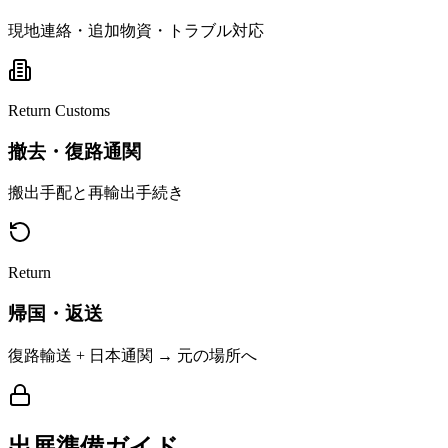
現地連絡・追加物資・トラブル対応
Return Customs
撤去・復路通関
搬出手配と再輸出手続き
Return
帰国・返送
復路輸送 + 日本通関 → 元の場所へ
出展準備ガイド