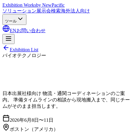
Exhibition Works
by NewPacific
ソリューション
展示会検索
海外法人向け
ツール
EN
お問い合わせ
Exhibition List
バイオテクノロジー
日本出展社様向け 物流・通関コーディネーションのご案
内。 準備タイムラインの相談から現地搬入まで、同じチー
ムがそのまま担当します。
2026年6月8日〜11日
ボストン
（アメリカ）