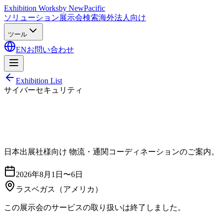
Exhibition Works
by NewPacific
ソリューション
展示会検索
海外法人向け
ツール
EN
お問い合わせ
Exhibition List
サイバーセキュリティ
日本出展社様向け 物流・通関コーディネーションのご案内。
2026年8月1日〜6日
ラスベガス
（アメリカ）
この展示会のサービスの取り扱いは終了しました。