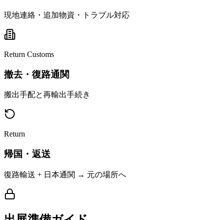
現地連絡・追加物資・トラブル対応
Return Customs
撤去・復路通関
搬出手配と再輸出手続き
Return
帰国・返送
復路輸送 + 日本通関 → 元の場所へ
出展準備ガイド