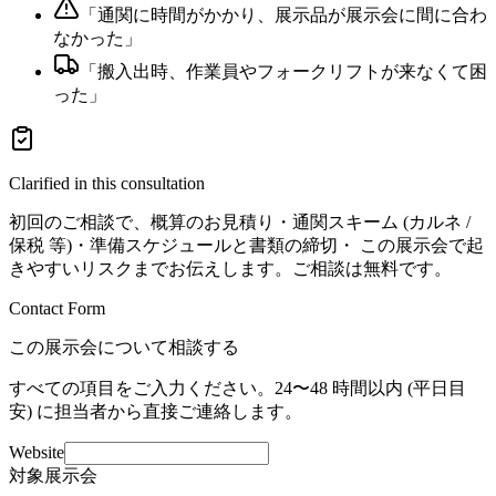
「
通関に時間がかかり、展示品が展示会に間に合わ
なかった
」
「
搬入出時、作業員やフォークリフトが来なくて困
った
」
Clarified in this consultation
初回のご相談で、概算のお見積り・通関スキーム (カルネ /
保税 等)・準備スケジュールと書類の締切・ この展示会で起
きやすいリスクまでお伝えします。ご相談は無料です。
Contact Form
この展示会について相談する
すべての項目をご入力ください。24〜48 時間以内 (平日目
安) に担当者から直接ご連絡します。
Website
対象展示会