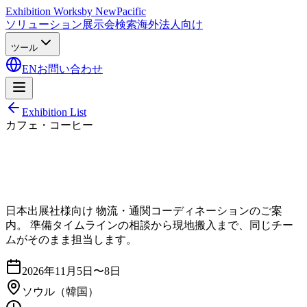
Exhibition Works
by NewPacific
ソリューション
展示会検索
海外法人向け
ツール
EN
お問い合わせ
Exhibition List
カフェ・コーヒー
日本出展社様向け 物流・通関コーディネーションのご案
内。 準備タイムラインの相談から現地搬入まで、同じチー
ムがそのまま担当します。
2026年11月5日〜8日
ソウル
（韓国）