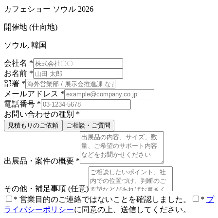
カフェショー ソウル 2026
開催地 (仕向地)
ソウル, 韓国
会社名
*
お名前
*
部署
*
メールアドレス
*
電話番号
*
お問い合わせの種別
*
見積もりのご依頼
ご相談・ご質問
出展品・案件の概要
*
その他・補足事項
(任意)
*
営業目的のご連絡ではないことを確認しました。
*
プ
ライバシーポリシー
に同意の上、送信してください。