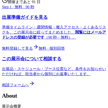
開催まであと 91 日
Step 1 · 無料 · 90 秒
出展準備ガイドを見る
準備タイムライン・通関情報・搬入アクセス・よくあるリス
クを、この展示会に絞ってまとめました。
閲覧にはメールア
ドレスの登録が必要です
（90 秒・無料）。
無料登録して見る
無料 · 個別回答
この展示会について相談する
出展品・スケジュール・ブース位置など、条件をお知らせい
ただければ、担当者から個別にお返事いたします。
相談フォームへ
About
展示会概要