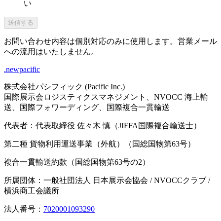
い
送信する
お問い合わせ内容は個別対応のみに使用します。営業メール
への流用はいたしません。
.newpacific
株式会社パシフィック (Pacific Inc.)
国際展示会ロジスティクスマネジメント、NVOCC 海上輸
送、国際フォワーディング、国際複合一貫輸送
代表者：代表取締役 佐々木 慎（JIFFA国際複合輸送士）
第二種 貨物利用運送事業（外航）（国総国物第63号）
複合一貫輸送約款（国総国物第63号の2）
所属団体：一般社団法人 日本展示会協会 / NVOCCクラブ /
横浜商工会議所
法人番号：
7020001093290