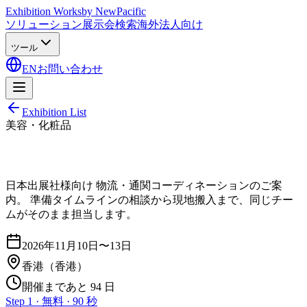
Exhibition Works
by NewPacific
ソリューション
展示会検索
海外法人向け
ツール
EN
お問い合わせ
Exhibition List
美容・化粧品
日本出展社様向け 物流・通関コーディネーションのご案
内。 準備タイムラインの相談から現地搬入まで、同じチー
ムがそのまま担当します。
2026年11月10日〜13日
香港
（香港）
開催まであと 94 日
Step 1 · 無料 · 90 秒