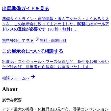
出展準備ガイドを見る
準備タイムライン・通関情報・搬入アクセス・よくあるリス
クを、この展示会に絞ってまとめました。
閲覧にはメールア
ドレスの登録が必要です
（90 秒・無料）。
無料登録して見る
無料 · 個別回答
この展示会について相談する
出展品・スケジュール・ブース位置など、条件をお知らせい
ただければ、担当者から個別にお返事いたします。
相談フォームへ
About
展示会概要
アジア最大の美容・化粧品B2B見本市。香港コンベンション