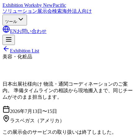
Exhibition Works
by NewPacific
ソリューション
展示会検索
海外法人向け
ツール
EN
お問い合わせ
Exhibition List
美容・化粧品
日本出展社様向け 物流・通関コーディネーションのご案
内。 準備タイムラインの相談から現地搬入まで、同じチー
ムがそのまま担当します。
2026年7月13日〜15日
ラスベガス
（アメリカ）
この展示会のサービスの取り扱いは終了しました。