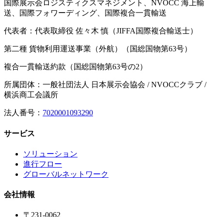
国際展示会ロジスティクスマネジメント、NVOCC 海上輸
送、国際フォワーディング、国際複合一貫輸送
代表者：代表取締役 佐々木 慎（JIFFA国際複合輸送士）
第二種 貨物利用運送事業（外航）（国総国物第63号）
複合一貫輸送約款（国総国物第63号の2）
所属団体：一般社団法人 日本展示会協会 / NVOCCクラブ /
横浜商工会議所
法人番号：
7020001093290
サービス
ソリューション
進行フロー
グローバルネットワーク
会社情報
〒231-0062