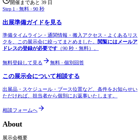
開催まであと 39 日
Step 1 · 無料 · 90 秒
出展準備ガイドを見る
準備タイムライン・通関情報・搬入アクセス・よくあるリス
クを、この展示会に絞ってまとめました。
閲覧にはメールア
ドレスの登録が必要です
（90 秒・無料）。
無料登録して見る
無料 · 個別回答
この展示会について相談する
出展品・スケジュール・ブース位置など、条件をお知らせい
ただければ、担当者から個別にお返事いたします。
相談フォームへ
About
展示会概要