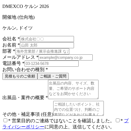
DMEXCO ケルン 2026
開催地 (仕向地)
ケルン, ドイツ
会社名
*
お名前
*
部署
*
メールアドレス
*
電話番号
*
お問い合わせの種別
*
見積もりのご依頼
ご相談・ご質問
出展品・案件の概要
*
その他・補足事項
(任意)
*
営業目的のご連絡ではないことを確認しました。
*
プ
ライバシーポリシー
に同意の上、送信してください。