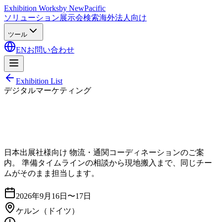
Exhibition Works
by NewPacific
ソリューション
展示会検索
海外法人向け
ツール
EN
お問い合わせ
Exhibition List
デジタルマーケティング
日本出展社様向け 物流・通関コーディネーションのご案
内。 準備タイムラインの相談から現地搬入まで、同じチー
ムがそのまま担当します。
2026年9月16日〜17日
ケルン
（ドイツ）