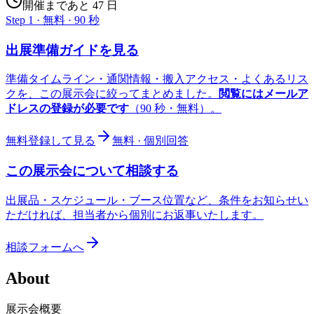
開催まであと 47 日
Step 1 · 無料 · 90 秒
出展準備ガイドを見る
準備タイムライン・通関情報・搬入アクセス・よくあるリス
クを、この展示会に絞ってまとめました。
閲覧にはメールア
ドレスの登録が必要です
（90 秒・無料）。
無料登録して見る
無料 · 個別回答
この展示会について相談する
出展品・スケジュール・ブース位置など、条件をお知らせい
ただければ、担当者から個別にお返事いたします。
相談フォームへ
About
展示会概要