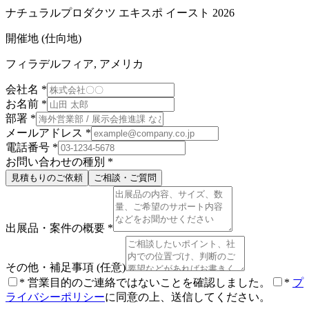
ナチュラルプロダクツ エキスポ イースト 2026
開催地 (仕向地)
フィラデルフィア, アメリカ
会社名
*
お名前
*
部署
*
メールアドレス
*
電話番号
*
お問い合わせの種別
*
見積もりのご依頼
ご相談・ご質問
出展品・案件の概要
*
その他・補足事項
(任意)
*
営業目的のご連絡ではないことを確認しました。
*
プ
ライバシーポリシー
に同意の上、送信してください。