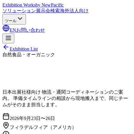
Exhibition Works
by NewPacific
ソリューション
展示会検索
海外法人向け
ツール
EN
お問い合わせ
Exhibition List
自然食品・オーガニック
日本出展社様向け 物流・通関コーディネーションのご案
内。 準備タイムラインの相談から現地搬入まで、同じチー
ムがそのまま担当します。
2026年9月23日〜26日
フィラデルフィア
（アメリカ）