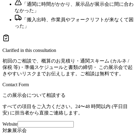
「
通関に時間がかかり、展示品が展示会に間に合わ
なかった
」
「
搬入出時、作業員やフォークリフトが来なくて困
った
」
Clarified in this consultation
初回のご相談で、概算のお見積り・通関スキーム (カルネ /
保税 等)・準備スケジュールと書類の締切・ この展示会で起
きやすいリスクまでお伝えします。ご相談は無料です。
Contact Form
この展示会について相談する
すべての項目をご入力ください。24〜48 時間以内 (平日目
安) に担当者から直接ご連絡します。
Website
対象展示会