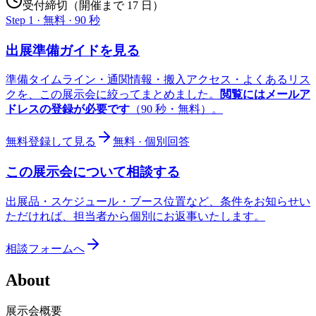
受付締切（開催まで 17 日）
Step 1 · 無料 · 90 秒
出展準備ガイドを見る
準備タイムライン・通関情報・搬入アクセス・よくあるリス
クを、この展示会に絞ってまとめました。
閲覧にはメールア
ドレスの登録が必要です
（90 秒・無料）。
無料登録して見る
無料 · 個別回答
この展示会について相談する
出展品・スケジュール・ブース位置など、条件をお知らせい
ただければ、担当者から個別にお返事いたします。
相談フォームへ
About
展示会概要