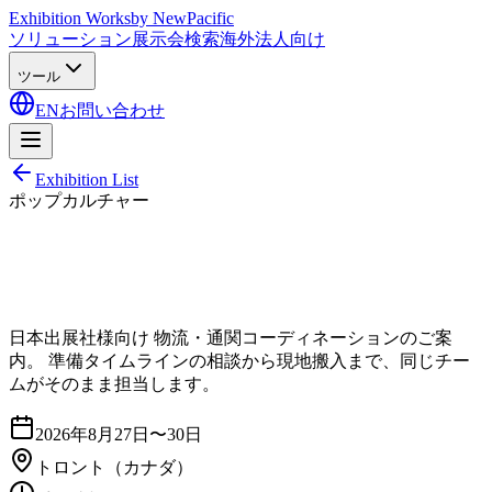
Exhibition Works
by NewPacific
ソリューション
展示会検索
海外法人向け
ツール
EN
お問い合わせ
Exhibition List
ポップカルチャー
日本出展社様向け 物流・通関コーディネーションのご案
内。 準備タイムラインの相談から現地搬入まで、同じチー
ムがそのまま担当します。
2026年8月27日〜30日
トロント
（カナダ）