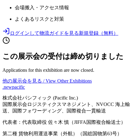
会場搬入・アクセス情報
よくあるリスクと対策
ログインして物流ガイドを見る
新規登録（無料）
この展示会の受付は締め切りました
Applications for this exhibition are now closed.
他の展示会を見る / View Other Exhibitions
.newpacific
株式会社パシフィック (Pacific Inc.)
国際展示会ロジスティクスマネジメント、NVOCC 海上輸
送、国際フォワーディング、国際複合一貫輸送
代表者：代表取締役 佐々木 慎（JIFFA国際複合輸送士）
第二種 貨物利用運送事業（外航）（国総国物第63号）