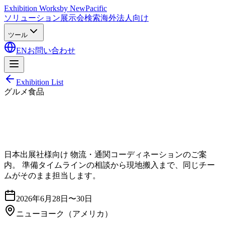
Exhibition Works
by NewPacific
ソリューション
展示会検索
海外法人向け
ツール
EN
お問い合わせ
Exhibition List
グルメ食品
日本出展社様向け 物流・通関コーディネーションのご案
内。 準備タイムラインの相談から現地搬入まで、同じチー
ムがそのまま担当します。
2026年6月28日〜30日
ニューヨーク
（アメリカ）