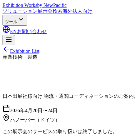
Exhibition Works
by NewPacific
ソリューション
展示会検索
海外法人向け
ツール
EN
お問い合わせ
Exhibition List
産業技術・製造
日本出展社様向け 物流・通関コーディネーションのご案内。
2026年4月20日〜24日
ハノーバー
（ドイツ）
この展示会のサービスの取り扱いは終了しました。