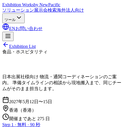
Exhibition Works
by NewPacific
ソリューション
展示会検索
海外法人向け
ツール
EN
お問い合わせ
Exhibition List
食品・ホスピタリティ
日本出展社様向け 物流・通関コーディネーションのご案
内。 準備タイムラインの相談から現地搬入まで、同じチー
ムがそのまま担当します。
2027年5月12日〜15日
香港
（香港）
開催まであと 275 日
Step 1 · 無料 · 90 秒