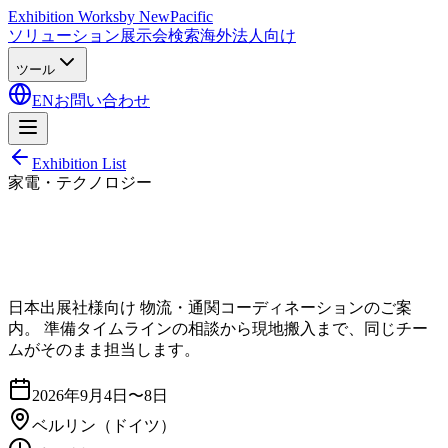
Exhibition Works
by NewPacific
ソリューション
展示会検索
海外法人向け
ツール
EN
お問い合わせ
Exhibition List
家電・テクノロジー
日本出展社様向け 物流・通関コーディネーションのご案
内。 準備タイムラインの相談から現地搬入まで、同じチー
ムがそのまま担当します。
2026年9月4日〜8日
ベルリン
（ドイツ）