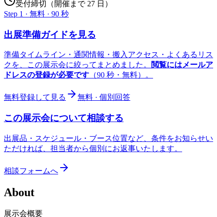
受付締切（開催まで 27 日）
Step 1 · 無料 · 90 秒
出展準備ガイドを見る
準備タイムライン・通関情報・搬入アクセス・よくあるリス
クを、この展示会に絞ってまとめました。
閲覧にはメールア
ドレスの登録が必要です
（90 秒・無料）。
無料登録して見る
無料 · 個別回答
この展示会について相談する
出展品・スケジュール・ブース位置など、条件をお知らせい
ただければ、担当者から個別にお返事いたします。
相談フォームへ
About
展示会概要