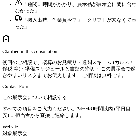
「
通関に時間がかかり、展示品が展示会に間に合わ
なかった
」
「
搬入出時、作業員やフォークリフトが来なくて困
った
」
Clarified in this consultation
初回のご相談で、概算のお見積り・通関スキーム (カルネ /
保税 等)・準備スケジュールと書類の締切・ この展示会で起
きやすいリスクまでお伝えします。ご相談は無料です。
Contact Form
この展示会について相談する
すべての項目をご入力ください。24〜48 時間以内 (平日目
安) に担当者から直接ご連絡します。
Website
対象展示会