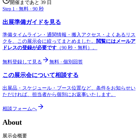
開催まであと 39 日
Step 1 · 無料 · 90 秒
出展準備ガイドを見る
準備タイムライン・通関情報・搬入アクセス・よくあるリス
クを、この展示会に絞ってまとめました。
閲覧にはメールア
ドレスの登録が必要です
（90 秒・無料）。
無料登録して見る
無料 · 個別回答
この展示会について相談する
出展品・スケジュール・ブース位置など、条件をお知らせい
ただければ、担当者から個別にお返事いたします。
相談フォームへ
About
展示会概要