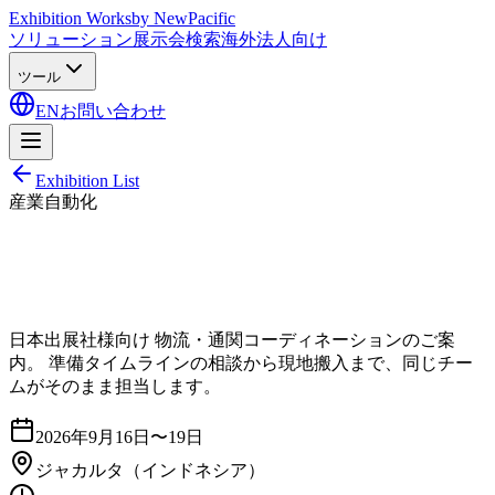
Exhibition Works
by NewPacific
ソリューション
展示会検索
海外法人向け
ツール
EN
お問い合わせ
Exhibition List
産業自動化
日本出展社様向け 物流・通関コーディネーションのご案
内。 準備タイムラインの相談から現地搬入まで、同じチー
ムがそのまま担当します。
2026年9月16日〜19日
ジャカルタ
（インドネシア）