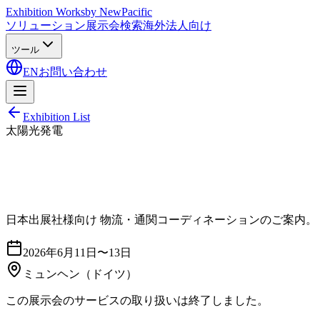
Exhibition Works
by NewPacific
ソリューション
展示会検索
海外法人向け
ツール
EN
お問い合わせ
Exhibition List
太陽光発電
日本出展社様向け 物流・通関コーディネーションのご案内。
2026年6月11日〜13日
ミュンヘン
（ドイツ）
この展示会のサービスの取り扱いは終了しました。