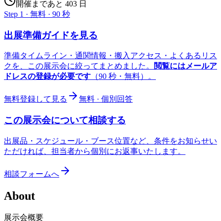
開催まであと 403 日
Step 1 · 無料 · 90 秒
出展準備ガイドを見る
準備タイムライン・通関情報・搬入アクセス・よくあるリス
クを、この展示会に絞ってまとめました。
閲覧にはメールア
ドレスの登録が必要です
（90 秒・無料）。
無料登録して見る
無料 · 個別回答
この展示会について相談する
出展品・スケジュール・ブース位置など、条件をお知らせい
ただければ、担当者から個別にお返事いたします。
相談フォームへ
About
展示会概要