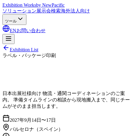
Exhibition Works
by NewPacific
ソリューション
展示会検索
海外法人向け
ツール
EN
お問い合わせ
Exhibition List
ラベル・パッケージ印刷
日本出展社様向け 物流・通関コーディネーションのご案
内。 準備タイムラインの相談から現地搬入まで、同じチー
ムがそのまま担当します。
2027年9月14日〜17日
バルセロナ
（スペイン）