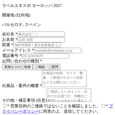
ラベルエキスポ ヨーロッパ 2027
開催地 (仕向地)
バルセロナ, スペイン
会社名
*
お名前
*
部署
*
メールアドレス
*
電話番号
*
お問い合わせの種別
*
見積もりのご依頼
ご相談・ご質問
出展品・案件の概要
*
その他・補足事項
(任意)
*
営業目的のご連絡ではないことを確認しました。
*
プ
ライバシーポリシー
に同意の上、送信してください。