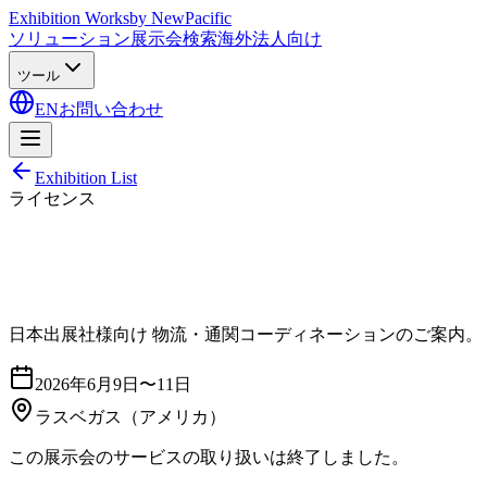
Exhibition Works
by NewPacific
ソリューション
展示会検索
海外法人向け
ツール
EN
お問い合わせ
Exhibition List
ライセンス
日本出展社様向け 物流・通関コーディネーションのご案内。
2026年6月9日〜11日
ラスベガス
（アメリカ）
この展示会のサービスの取り扱いは終了しました。