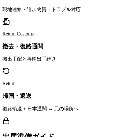
現地連絡・追加物資・トラブル対応
Return Customs
撤去・復路通関
搬出手配と再輸出手続き
Return
帰国・返送
復路輸送 + 日本通関 → 元の場所へ
出展準備ガイド