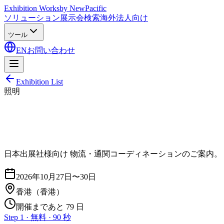
Exhibition Works
by NewPacific
ソリューション
展示会検索
海外法人向け
ツール
EN
お問い合わせ
Exhibition List
照明
日本出展社様向け 物流・通関コーディネーションのご案内。
2026年10月27日〜30日
香港
（香港）
開催まであと 79 日
Step 1 · 無料 · 90 秒