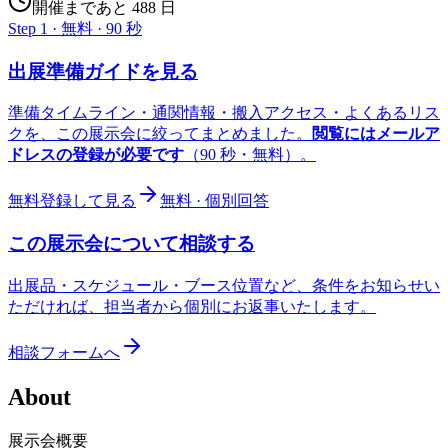
開催まであと 488 日
Step 1 · 無料 · 90 秒
出展準備ガイドを見る
準備タイムライン・通関情報・搬入アクセス・よくあるリス
クを、この展示会に絞ってまとめました。
閲覧にはメールア
ドレスの登録が必要です
（90 秒・無料）。
無料登録して見る
無料 · 個別回答
この展示会について相談する
出展品・スケジュール・ブース位置など、条件をお知らせい
ただければ、担当者から個別にお返事いたします。
相談フォームへ
About
展示会概要