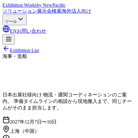
Exhibition Works
by NewPacific
ソリューション
展示会検索
海外法人向け
ツール
EN
お問い合わせ
Exhibition List
海事・造船
日本出展社様向け 物流・通関コーディネーションのご案
内。 準備タイムラインの相談から現地搬入まで、同じチー
ムがそのまま担当します。
2027年12月7日〜10日
上海
（中国）