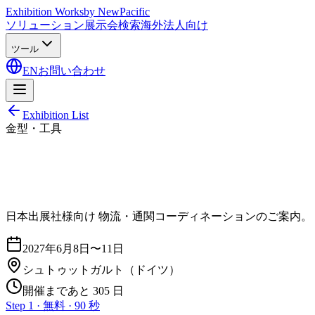
Exhibition Works
by NewPacific
ソリューション
展示会検索
海外法人向け
ツール
EN
お問い合わせ
Exhibition List
金型・工具
日本出展社様向け 物流・通関コーディネーションのご案内。
2027年6月8日〜11日
シュトゥットガルト
（ドイツ）
開催まであと 305 日
Step 1 · 無料 · 90 秒