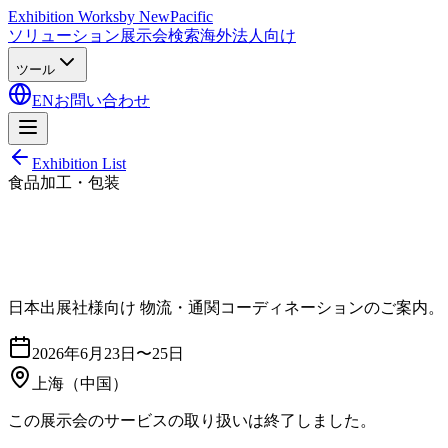
Exhibition Works
by NewPacific
ソリューション
展示会検索
海外法人向け
ツール
EN
お問い合わせ
Exhibition List
食品加工・包装
日本出展社様向け 物流・通関コーディネーションのご案内。
2026年6月23日〜25日
上海
（中国）
この展示会のサービスの取り扱いは終了しました。