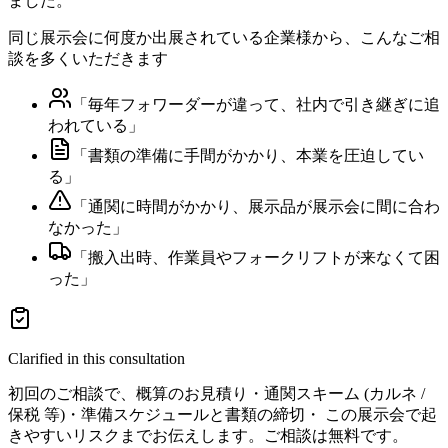
ました。
同じ展示会に何度か出展されている企業様から、こんなご相
談を多くいただきます
「
毎年フォワーダーが違って、社内で引き継ぎに追
われている
」
「
書類の準備に手間がかかり、本業を圧迫してい
る
」
「
通関に時間がかかり、展示品が展示会に間に合わ
なかった
」
「
搬入出時、作業員やフォークリフトが来なくて困
った
」
Clarified in this consultation
初回のご相談で、概算のお見積り・通関スキーム (カルネ /
保税 等)・準備スケジュールと書類の締切・ この展示会で起
きやすいリスクまでお伝えします。ご相談は無料です。