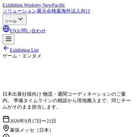
Exhibition Works
by NewPacific
ソリューション
展示会検索
海外法人向け
ツール
EN
お問い合わせ
Exhibition List
ゲーム・エンタメ
日本出展社様向け 物流・通関コーディネーションのご案
内。 準備タイムラインの相談から現地搬入まで、同じチー
ムがそのまま担当します。
2026年9月17日〜21日
幕張メッセ
（日本）