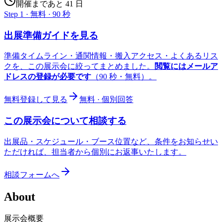
開催まであと 41 日
Step 1 · 無料 · 90 秒
出展準備ガイドを見る
準備タイムライン・通関情報・搬入アクセス・よくあるリス
クを、この展示会に絞ってまとめました。
閲覧にはメールア
ドレスの登録が必要です
（90 秒・無料）。
無料登録して見る
無料 · 個別回答
この展示会について相談する
出展品・スケジュール・ブース位置など、条件をお知らせい
ただければ、担当者から個別にお返事いたします。
相談フォームへ
About
展示会概要