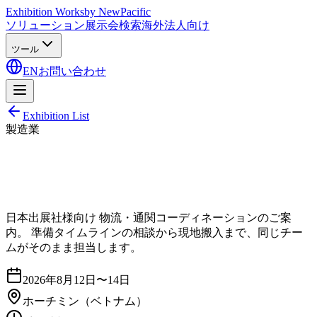
Exhibition Works
by NewPacific
ソリューション
展示会検索
海外法人向け
ツール
EN
お問い合わせ
Exhibition List
製造業
日本出展社様向け 物流・通関コーディネーションのご案
内。 準備タイムラインの相談から現地搬入まで、同じチー
ムがそのまま担当します。
2026年8月12日〜14日
ホーチミン
（ベトナム）