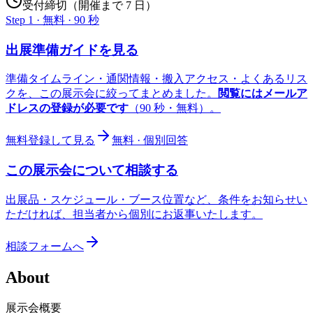
受付締切（開催まで 7 日）
Step 1 · 無料 · 90 秒
出展準備ガイドを見る
準備タイムライン・通関情報・搬入アクセス・よくあるリス
クを、この展示会に絞ってまとめました。
閲覧にはメールア
ドレスの登録が必要です
（90 秒・無料）。
無料登録して見る
無料 · 個別回答
この展示会について相談する
出展品・スケジュール・ブース位置など、条件をお知らせい
ただければ、担当者から個別にお返事いたします。
相談フォームへ
About
展示会概要