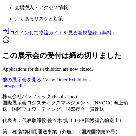
会場搬入・アクセス情報
よくあるリスクと対策
ログインして物流ガイドを見る
新規登録（無料）
この展示会の受付は締め切りました
Applications for this exhibition are now closed.
他の展示会を見る / View Other Exhibitions
.newpacific
株式会社パシフィック (Pacific Inc.)
国際展示会ロジスティクスマネジメント、NVOCC 海上輸
送、国際フォワーディング、国際複合一貫輸送
代表者：代表取締役 佐々木 慎（JIFFA国際複合輸送士）
第二種 貨物利用運送事業（外航）（国総国物第63号）